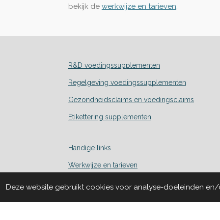
bekijk de
werkwijze en tarieven
.
R&D voedingssupplementen
Regelgeving voedingssupplementen
Gezondheidsclaims en voedingsclaims
Etikettering supplementen
Handige links
Werkwijze en tarieven
Nieuws en blog
Deze website gebruikt cookies voor analyse-doeleinden en/of
Over Nutri-Sana & contact
© 2026 Nutri-Sana /
info@nutri-sana.nl