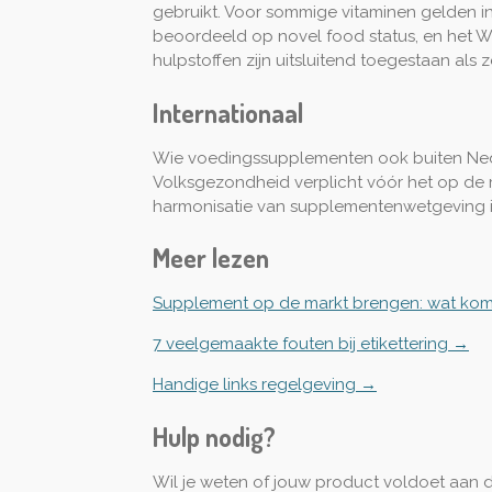
gebruikt. Voor sommige vitaminen gelden i
beoordeeld op novel food status, en het Wa
hulpstoffen zijn uitsluitend toegestaan als
Internationaal
Wie voedingssupplementen ook buiten Nederl
Volksgezondheid verplicht vóór het op de 
harmonisatie van supplementenwetgeving is
Meer lezen
Supplement op de markt brengen: wat komt 
7 veelgemaakte fouten bij etikettering →
Handige links regelgeving →
Hulp nodig?
Wil je weten of jouw product voldoet aan 