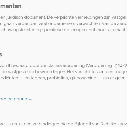
lementen
en juridisch document. De verplichte vermeldingen zijn vastge
 gaan verder dan veel ondernemers verwachten. Van de aandui
schuwingsteksten bij specifieke doseringen, het moet allemaal
s
ordt bepaald door de claimsverordening (Verordening 1924/20
 in de vastgestelde bewoordingen. Het verschil tussen een toeg
rediënten — collageen, probiotica, glucosamine — zijn er gee
 per categorie →
e lijsten: alleen verbindingen die op Bijlage II van Richtlijn 