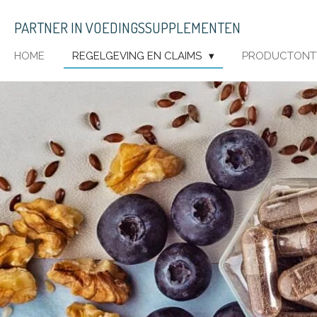
Ga
PARTNER IN VOEDINGSSUPPLEMENTEN
direct
naar
HOME
REGELGEVING EN CLAIMS
PRODUCTONTW
de
hoofdinhoud