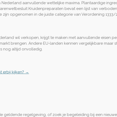
n Nederland aanvullende wettelijke maxima. Plantaardige ingr
renwetbesluit Kruidenpreparaten bevat een lijst van verboden 
 ze zijn opgenomen in de juiste categorie van Verordening 1333/
and wil verkopen, krijgt te maken met aanvullende eisen per lan
markt brengen. Andere EU-landen kennen vergelijkbare maar s
 nog altijd onvolledig.
erbij kijken? →
de geldende regelgeving, of zoek je begeleiding bij een nieuw