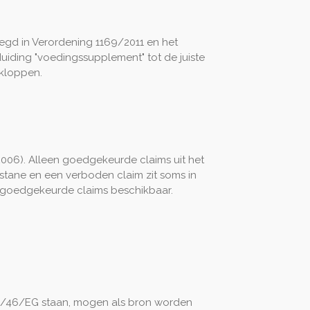
legd in Verordening 1169/2011 en het
ding "voedingssupplement" tot de juiste
 kloppen.
06). Alleen goedgekeurde claims uit het
estane en een verboden claim zit soms in
n goedgekeurde claims beschikbaar.
2002/46/EG staan, mogen als bron worden