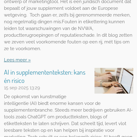
ontwerp of marketingtool. Het is een juridisch document dat
bepaalt of jouw supplement voldoet aan de Europese
wetgeving. Toch gaan er, zelfs bij gerenommeerde merken,
nog regelmatig dingen mis.Fouten in etikettering kunnen
leiden tot waarschuwingen van de NVWA,
productterugroepingen of reputatieschade. In dit blog zetten
we zeven veel voorkomende fouten op een rij, mét tips om
ze te voorkomen.
Lees meer »
AI in supplemententeksten: kans
én risico
15 sep 2025
13:29
De opkomst van kunstmatige
intelligentie (AI) biedt enorme kansen voor de
supplementenbranche. Steeds meer bedrijven gebruiken AI-
tools zoals ChatGPT om productteksten, blogs of
etiketteksten te laten schrijven. Dat scheelt tijd, levert vlot
leesbare teksten op en kan helpen bij inspiratie voor